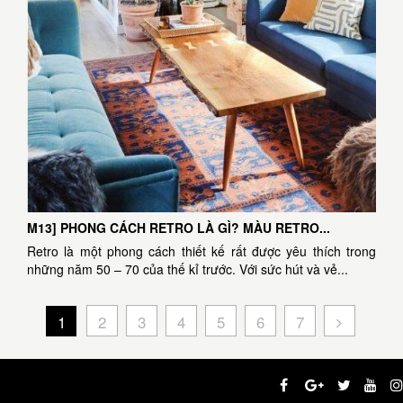
M13] PHONG CÁCH RETRO LÀ GÌ? MÀU RETRO...
Retro là một phong cách thiết kế rất được yêu thích trong
những năm 50 – 70 của thế kỉ trước. Với sức hút và vẻ...
1
2
3
4
5
6
7