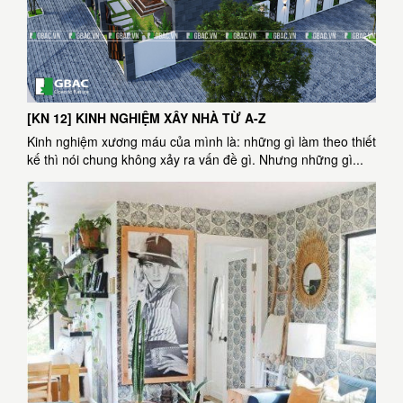
[KN 12] KINH NGHIỆM XÂY NHÀ TỪ A-Z
Kinh nghiệm xương máu của mình là: những gì làm theo thiết
kế thì nói chung không xảy ra vấn đề gì. Nhưng những gì...